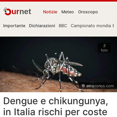
ur
net
Notizie
Meteo
Oroscopo
Importante
Dichiarazioni
BBC
Campionato mondiale
E
3
foto
© adnkronos.com
Dengue e chikungunya,
in Italia rischi per coste