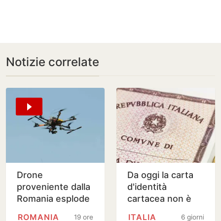
Notizie correlate
Drone
Da oggi la carta
proveniente dalla
d'identità
Romania esplode
cartacea non è
vicino a gasdotto
più valida per
ROMANIA
ITALIA
19 ore
6 giorni