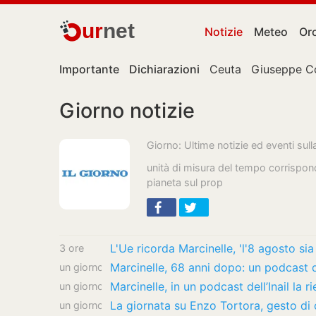
ur
net
Notizie
Meteo
Or
Importante
Dichiarazioni
Ceuta
Giuseppe C
Giorno notizie
Giorno: Ultime notizie ed eventi sul
unità di misura del tempo corrispond
pianeta sul prop
L'Ue ricorda Marcinelle, 'l'8 agosto sia
3 ore
Marcinelle, 68 anni dopo: un podcast de
un giorno
Marcinelle, in un podcast dell’Inail la 
un giorno
La giornata su Enzo Tortora, gesto di c
un giorno