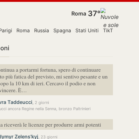
37°
Roma
Parigi
Roma
Russia
Spagna
Stati Uniti
TikTok
Ucrain
ioni
ontinua a portarmi fortuna, spero di continuare
to più fatica del previsto, mi sentivo pesante e un
dopo la 10 km di ieri. Cercavo il podio e non
 vincere. È…
vra Taddeucci
,
2 giorni
cci ancora Regine nella Senna, bronzo Paltrinieri
a riceverà le licenze per produrre armi potenti
dymyr Zelens'kyj
,
23 giorni