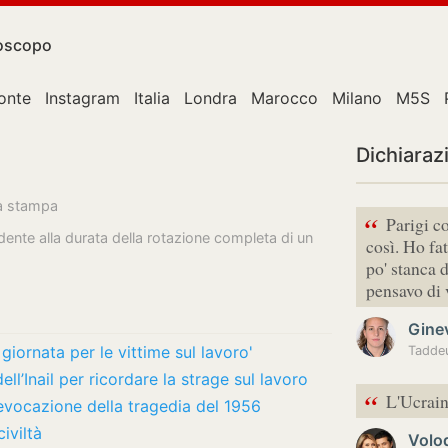
oscopo
onte
Instagram
Italia
Londra
Marocco
Milano
M5S
Dichiaraz
la stampa
“
Parigi c
ente alla durata della rotazione completa di un
così. Ho fat
po' stanca 
pensavo di
Gine
 giornata per le vittime sul lavoro'
Taddeu
ll’Inail per ricordare la strage sul lavoro
“
L'Ucrain
rievocazione della tragedia del 1956
iviltà
Volo