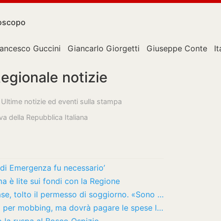
oscopo
rancesco Guccini
Giancarlo Giorgetti
Giuseppe Conte
It
egionale notizie
 Ultime notizie ed eventi sulla stampa
va della Repubblica Italiana
di Emergenza fu necessario’
a è lite sui fondi con la Regione
Straniero condannato per furti nelle case, tolto il permesso di soggiorno. «Sono in Italia…
Maresciallo dell’esercito vince la causa per mobbing, ma dovrà pagare le spese legali