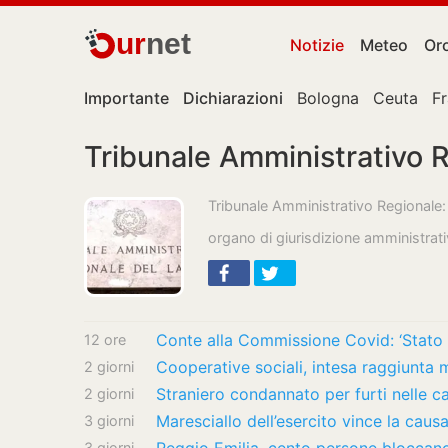
ur
net
Notizie
Meteo
Or
Importante
Dichiarazioni
Bologna
Ceuta
F
Tribunale Amministrativo R
Tribunale Amministrativo Regionale:
organo di giurisdizione amministrati
Conte alla Commissione Covid: ‘Stato 
12 ore
Cooperative sociali, intesa raggiunta m
2 giorni
2 giorni
3 giorni
3 giorni