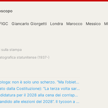
oscopo
FIGC
Giancarlo Giorgetti
Londra
Marocco
Messico
M
i sulla stampa
atografica statunitense (1937-)
Trump vuole il terzo mandato. La politologa: non è solo uno scherzo. “Ma l’obiettivo è il…
Trump annuncia il terzo mandato (vietato dalla Costituzione): “La terza volta sarà meglio”
Stati Uniti, Trump ipotizza una sua candidatura per il 2028 alla cena dei corrispondenti…
Trump scherza, ma non troppo: “Mi ricandido alle elezioni del 2028”. Il tycoon a ruota…