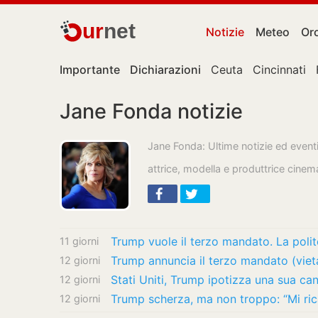
ur
net
Notizie
Meteo
Or
Importante
Dichiarazioni
Ceuta
Cincinnati
Jane Fonda notizie
Jane Fonda: Ultime notizie ed event
attrice, modella e produttrice cinem
11 giorni
12 giorni
12 giorni
12 giorni