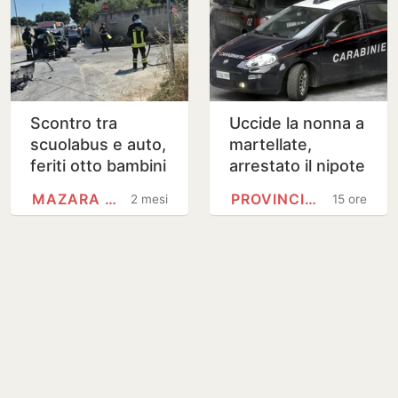
Scontro tra
Uccide la nonna a
scuolabus e auto,
martellate,
feriti otto bambini
arrestato il nipote
25enne
MAZARA DEL VALLO
PROVINCIA DI CHIETI
2 mesi
15 ore