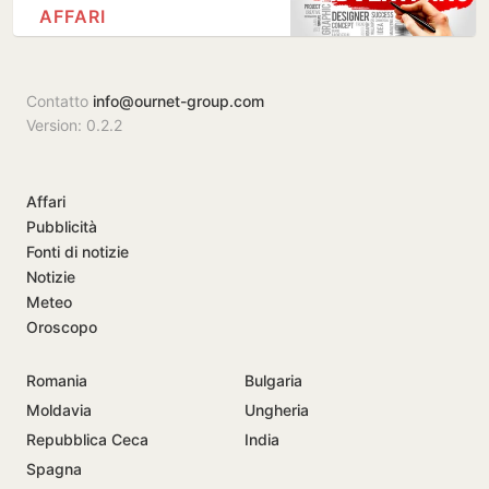
AFFARI
Contatto
info@ournet-group.com
Version: 0.2.2
Affari
Pubblicità
Fonti di notizie
Notizie
Meteo
Oroscopo
Romania
Bulgaria
Moldavia
Ungheria
Repubblica Ceca
India
Spagna