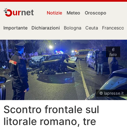
ur
net
Notizie
Meteo
Oroscopo
Importante
Dichiarazioni
Bologna
Ceuta
Francesco 
6
foto
© lapresse.it
Scontro frontale sul
litorale romano, tre