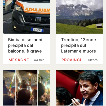
Bimba di sei anni
Trentino, 13enne
precipita dal
precipita sul
balcone, è grave
Latemar e muore
MESAGNE
PROVINCIA DI TRENTO
44 minuti
un'ora