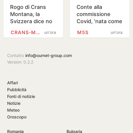
Rogo di Crans
Conte alla
Montana, la
commissione
Svizzera dice no
Covid, 'nata come
all’Italia: “Esclusa
un plotone
CRANS-MONTANA
M5S
un'ora
un'ora
dal processo
d'esecuzione
come parte civile”
contro di me'
Contatto
info@ournet-group.com
Version: 0.2.2
Affari
Pubblicità
Fonti di notizie
Notizie
Meteo
Oroscopo
Romania
Bulgaria