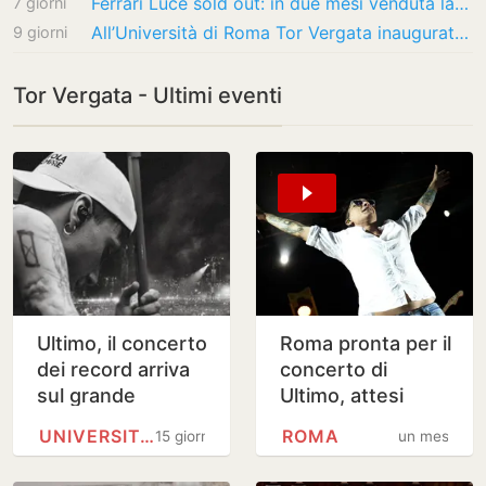
Ferrari Luce sold out: in due mesi venduta la quota prevista per tutto il 2026
7 giorni
All’Università di Roma Tor Vergata inaugurate nuove aule hi-tech per Medicina
9 giorni
Tor Vergata - Ultimi eventi
Ultimo, il concerto
Roma pronta per il
dei record arriva
concerto di
sul grande
Ultimo, attesi
schermo dal 22 al
250mila fan
UNIVERSITÀ DEGLI STUDI DI ROMA…
ROMA
15 giorni
un mese
30 settembre
2026