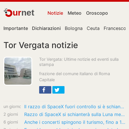
ur
net
Notizie
Meteo
Oroscopo
Importante
Dichiarazioni
Bologna
Ceuta
Francesco 
Tor Vergata notizie
Tor Vergata: Ultime notizie ed eventi sulla
stampa
frazione del comune italiano di Roma
Capitale
Il razzo di SpaceX fuori controllo si è schiantato sulla Luna. “Come 3 tonnellate di…
un giorno
Razzo di SpaceX si schianterà sulla Luna mercoledì mattina. Le conseguenze? “Un cratere di…
2 giorni
Anche i concerti spingono il turismo, fino a 11 milioni di pernottamenti
6 giorni