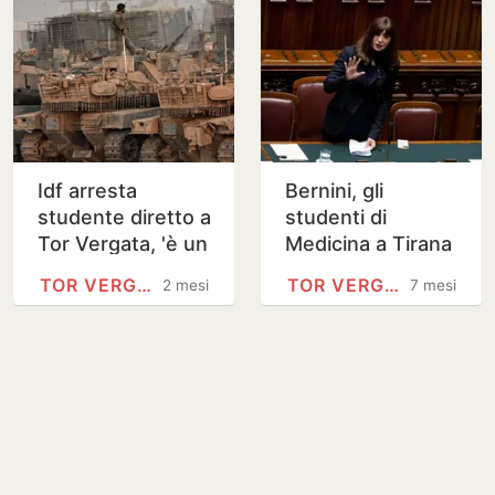
Idf arresta
Bernini, gli
studente diretto a
studenti di
Tor Vergata, 'è un
Medicina a Tirana
terrorista di
pagheranno le
TOR VERGATA
TOR VERGATA
2 mesi
7 mesi
Hamas'
stesse tasse di
Roma