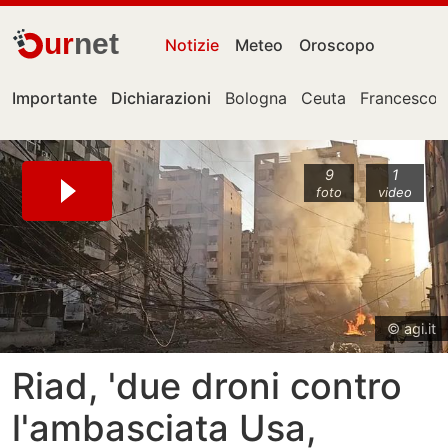
ur
net
Notizie
Meteo
Oroscopo
Importante
Dichiarazioni
Bologna
Ceuta
Francesco 
9
1
foto
video
© agi.it
Riad, 'due droni contro
l'ambasciata Usa,