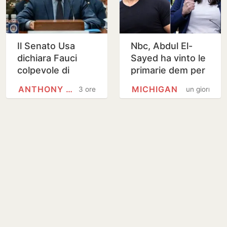
Il Senato Usa
Nbc, Abdul El-
dichiara Fauci
Sayed ha vinto le
colpevole di
primarie dem per
oltraggio al
il Senato in
ANTHONY FAUCI
MICHIGAN
3 ore
un giorno
Congresso
Michigan