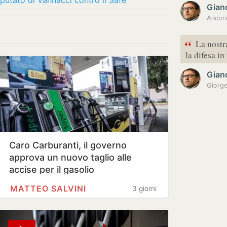
eputato di Vannacci contro il Safe
Gianc
Ancora
“
La nostra
la difesa i
Gianc
Giorge
Caro Carburanti, il governo
approva un nuovo taglio alle
accise per il gasolio
MATTEO SALVINI
3 giorni