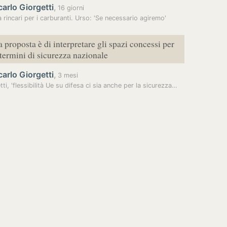
arlo Giorgetti
,
16 giorni
 rincari per i carburanti. Urso: 'Se necessario agiremo'
 proposta è di interpretare gli spazi concessi per
n termini di sicurezza nazionale
arlo Giorgetti
,
3 mesi
tti, 'flessibilità Ue su difesa ci sia anche per la sicurezza…