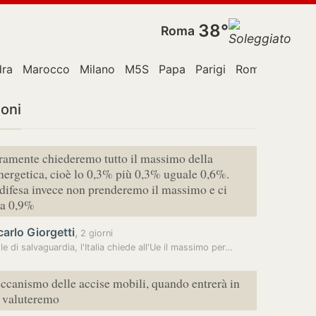
38°
Roma
dra
Marocco
Milano
M5S
Papa
Parigi
Roma
Stati Un
ioni
ramente chiederemo tutto il massimo della
nergetica, cioè lo 0,3% più 0,3% uguale 0,6%.
 difesa invece non prenderemo il massimo e ci
a 0,9%
arlo Giorgetti
,
2 giorni
le di salvaguardia, l'Italia chiede all'Ue il massimo per…
eccanismo delle accise mobili, quando entrerà in
o valuteremo