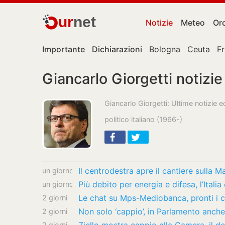
ur
net
Notizie
Meteo
Or
Importante
Dichiarazioni
Bologna
Ceuta
F
Giancarlo Giorgetti notizie
Giancarlo Giorgetti: Ultime notizie 
politico italiano (1966-)
Il centrodestra apre il cantiere sulla M
un giorno
Più debito per energia e difesa, l’Italia
un giorno
Le chat su Mps-Mediobanca, pronti i c
2 giorni
Non solo ‘cappio’, in Parlamento anch
2 giorni
2 giorni