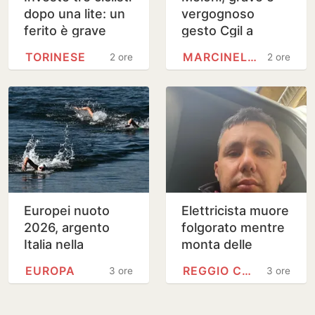
dopo una lite: un
vergognoso
ferito è grave
gesto Cgil a
commemorazione
TORINESE
MARCINELLE
2 ore
2 ore
Marcinelle
Europei nuoto
Elettricista muore
2026, argento
folgorato mentre
Italia nella
monta delle
staffetta mista in
luminarie nel
EUROPA
REGGIO CALABRIA
3 ore
3 ore
acque libere
Reggino