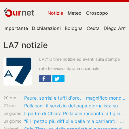
ur
net
Notizie
Meteo
Oroscopo
Importante
Dichiarazioni
Bologna
Ceuta
Diego Arm
LA7 notizie
LA7: Ultime notizie ed eventi sulla stampa
rete televisiva italiana nazionale
Paure, sorrisi e tuffi d'oro. Il magnifico mondo di Chiara Pellacani
20 ore
Pellacani, il servizio del papà giornalista su LA7 dopo i 5 ori agli Europei: “Il pezzo…
21 ore
Il padre di Chiara Pellacani racconta la figlia al tg e fa piangere tutti: “Oggi tocca a…
un giorno
″È il pezzo più difficile della mia carriera”: il commovente servizio del giornalista…
un giorno
2 giorni