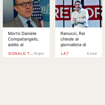
Morto Daniele
Ranucci, Rai
Compatangelo,
chiede al
addio al
giornalista di
corrispondente
Report “di limitare
DONALD TRUMP
LA7
19 giorni
6 mesi
dagli Usa di La7
le sue presenze a
La7”