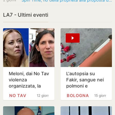
Spin Time, no della proprietà alla proposta del Campidoglio
LA7 - Ultimi eventi
Meloni, dai No Tav
L'autopsia su
violenza
Fakir, sangue nei
organizzata, la
polmoni e
magistratura
schiacciamento.
NO TAV
BOLOGNA
12 giorni
15 giorni
faccia il massimo
La difesa degli
agenti: 'Nessuna
azione…