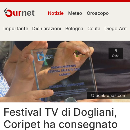
ur
net
Notizie
Meteo
Oroscopo
Importante
Dichiarazioni
Bologna
Ceuta
Diego Arm
5
foto
© adnkronos.com
Festival TV di Dogliani,
Coripet ha consegnato