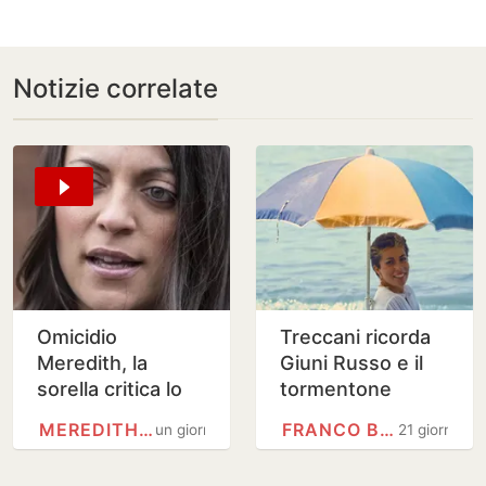
Notizie correlate
Omicidio
Treccani ricorda
Meredith, la
Giuni Russo e il
sorella critica lo
tormentone
show di Amanda
senza tempo
MEREDITH KERCHER
FRANCO BATTIATO
un giorno
21 giorni
Knox: “Pensi alla
dell'estate italiana
nostra famiglia”