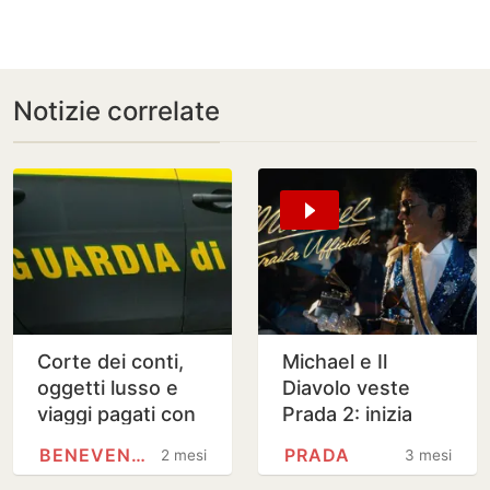
Notizie correlate
Corte dei conti,
Michael e Il
oggetti lusso e
Diavolo veste
viaggi pagati con
Prada 2: inizia
fondi per migranti
l’estate dei
BENEVENTO
PRADA
2 mesi
3 mesi
blockbuster