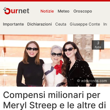
ur
net
Notizie
Meteo
Oroscopo
Importante
Dichiarazioni
Ceuta
Giuseppe Conte
Ins
3
foto
© adnkronos.com
Compensi milionari per
Meryl Streep e le altre di