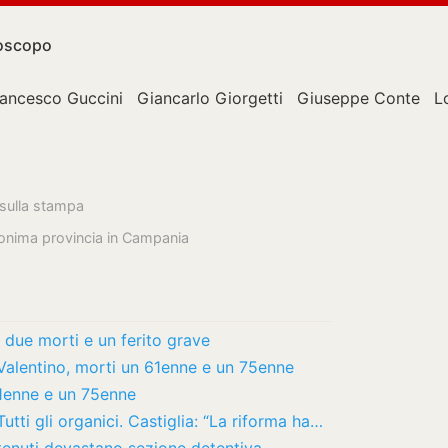
oscopo
rancesco Guccini
Giancarlo Giorgetti
Giuseppe Conte
L
 sulla stampa
onima provincia in Campania
 due morti e un ferito grave
 Valentino, morti un 61enne e un 75enne
61enne e un 75enne
tti gli organici. Castiglia: “La riforma ha…