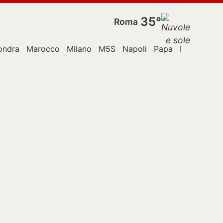
35°
Roma
ondra
Marocco
Milano
M5S
Napoli
Papa
Roma
Spa