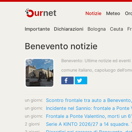
ur
net
Notizie
Meteo
Or
Importante
Dichiarazioni
Bologna
Ceuta
F
Benevento notizie
Benevento: Ultime notizie ed eventi
comune italiano, capoluogo dell'om
Scontro frontale tra auto a Benevento,
un giorno
Incidente nel Sannio: frontale a Ponte
un giorno
Frontale a Ponte Valentino, morti un 
un giorno
Serie A KINTO 2026/27 a 14 squadre. Tu
2 giorni
3 giorni