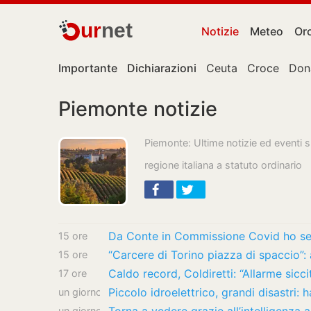
ur
net
Notizie
Meteo
Or
Importante
Dichiarazioni
Ceuta
Croce
Don
Piemonte notizie
Piemonte: Ultime notizie ed eventi 
regione italiana a statuto ordinario
Da Conte in Commissione Covid ho sent
15 ore
15 ore
Caldo record, Coldiretti: “Allarme siccit
17 ore
Piccolo idroelettrico, grandi disastri:
un giorno
un giorno