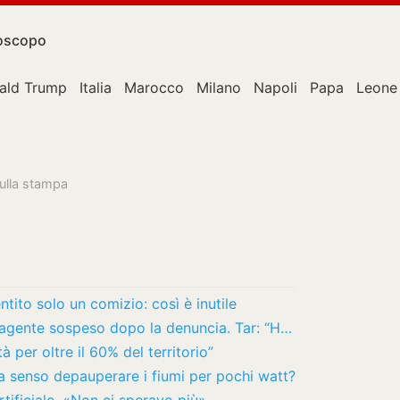
oscopo
ald Trump
Italia
Marocco
Milano
Napoli
Papa
Leone
sulla stampa
ito solo un comizio: così è inutile
“Carcere di Torino piazza di spaccio”: agente sospeso dopo la denuncia. Tar: “Ha violato…
à per oltre il 60% del territorio”
 ha senso depauperare i fiumi per pochi watt?