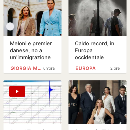
Meloni e premier
Caldo record, in
danese, no a
Europa
un'immigrazione
occidentale
incontrollata
giugno-luglio
GIORGIA MELONI
EUROPA
un'ora
2 ore
peggiore di
sempre