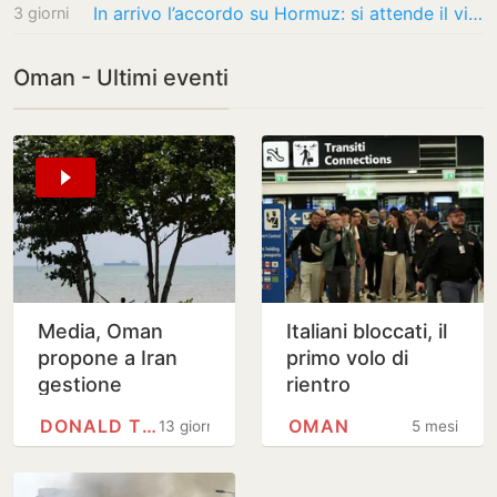
In arrivo l’accordo su Hormuz: si attende il via libera di Khamenei
3 giorni
Oman - Ultimi eventi
Media, Oman
Italiani bloccati, il
propone a Iran
primo volo di
gestione
rientro
congiunta
DONALD TRUMP
OMAN
13 giorni
5 mesi
Hormuz con
tariffe volontarie