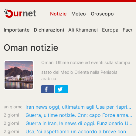
ur
net
Notizie
Meteo
Oroscopo
Importante
Dichiarazioni
Ali Khamenei
Europa
Face
Oman notizie
Oman: Ultime notizie ed eventi sulla stampa
stato del Medio Oriente nella Penisola
arabica
Iran news oggi, ultimatum agli Usa per riaprire lo Stretto di Hormuz
un giorno
Guerra, ultime notizie. Cnn: capo Forze armate Usa cerca via d’uscita da guerra con…
2 giorni
Guerra in Iran, le news di oggi. Funzionario Usa: “Ci aspettiamo accordo a breve su…
2 giorni
Usa, 'ci aspettiamo un accordo a breve con l'Iran, poi via il blocco navale'
2 giorni