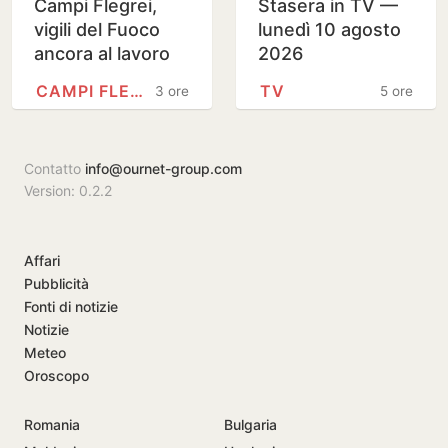
Campi Flegrei,
Stasera in TV —
vigili del Fuoco
lunedì 10 agosto
ancora al lavoro
2026
tra le macerie
CAMPI FLEGREI
TV
3 ore
5 ore
causate dal
terremoto
Contatto
info@ournet-group.com
Version: 0.2.2
Affari
Pubblicità
Fonti di notizie
Notizie
Meteo
Oroscopo
Romania
Bulgaria