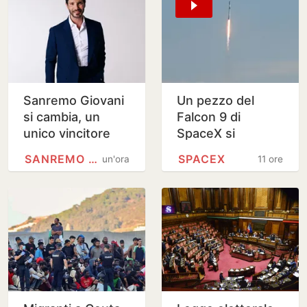
Sanremo Giovani
Un pezzo del
si cambia, un
Falcon 9 di
unico vincitore
SpaceX si
sarà all'Ariston tra
schianta sulla
SANREMO GIOVANI
SPACEX
un'ora
11 ore
i Big
Luna