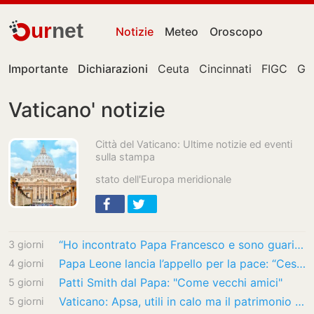
ur
net
Notizie
Meteo
Oroscopo
Importante
Dichiarazioni
Ceuta
Cincinnati
FIGC
Gia
Vaticano' notizie
Città del Vaticano: Ultime notizie ed eventi
sulla stampa
stato dell'Europa meridionale
“Ho incontrato Papa Francesco e sono guarita dal tumore”: il racconto di una donna…
3 giorni
Papa Leone lancia l’appello per la pace: “Cessino le guerre nel mondo”
4 giorni
Patti Smith dal Papa: "Come vecchi amici"
5 giorni
Vaticano: Apsa, utili in calo ma il patrimonio cresce. Vale 2,7 miliardi
5 giorni