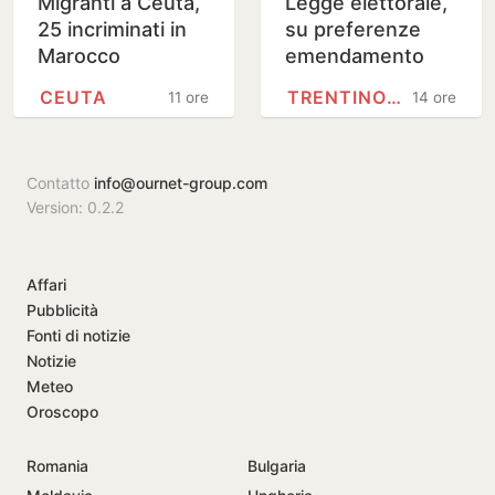
Migranti a Ceuta,
Legge elettorale,
25 incriminati in
su preferenze
Marocco
emendamento
unitario del
CEUTA
TRENTINO-ALTO ADIGE
11 ore
14 ore
centrodestra al
Senato
Contatto
info@ournet-group.com
Version: 0.2.2
Affari
Pubblicità
Fonti di notizie
Notizie
Meteo
Oroscopo
Romania
Bulgaria