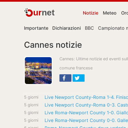
ur
net
Notizie
Meteo
Or
Importante
Dichiarazioni
BBC
Campionato 
Cannes notizie
Cannes: Ultime notizie ed eventi su
comune francese
5 giorni
5 giorni
Live Roma-Newport County 1-0. Giallo
5 giorni
Live Roma-Newport County 0-0. Gallesi 
5 giorni
6 giorni