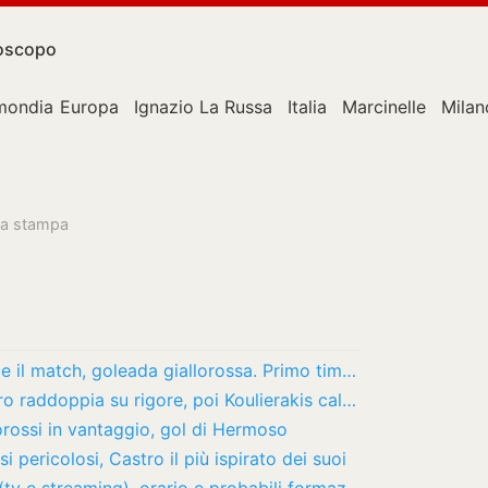
oscopo
mondiale
Europa
Ignazio La Russa
Italia
Marcinelle
Milan
lla stampa
Live Newport County-Roma 1-4. Finisce il match, goleada giallorossa. Primo timbro per…
Live Newport County-Roma 0-3. Castro raddoppia su rigore, poi Koulierakis cala il tris
rossi in vantaggio, gol di Hermoso
pericolosi, Castro il più ispirato dei suoi