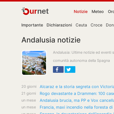
ur
net
Notizie
Meteo
Or
Importante
Dichiarazioni
Ceuta
Croce
Don
Andalusia notizie
Andalusia: Ultime notizie ed eventi 
comunità autonoma della Spagna
Alcaraz e la storia segreta con Victoria,
20 giorni
Rogo devastante a Drammen: 100 case d
21 giorni
Andalusia brucia, ma PP e Vox cancella
un mese
un mese
un mese