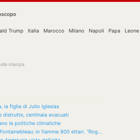
oscopo
ald Trump
Italia
Marocco
Milano
Napoli
Papa
Leone
sulla stampa
 la figlia di Julio Iglesias
istrutte, centinaia evacuati
no le politiche climatiche
Francia, maxi incendio nella foresta di Fontainebleau: in fiamme 800 ettari. “Rogo di…