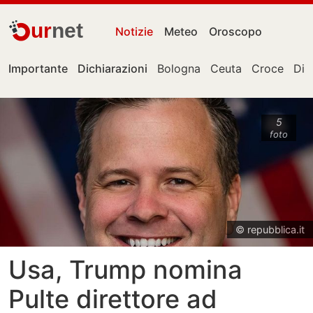
ur
net
Notizie
Meteo
Oroscopo
Importante
Dichiarazioni
Bologna
Ceuta
Croce
Die
5
foto
© repubblica.it
Usa, Trump nomina
Pulte direttore ad