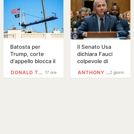
Batosta per
Il Senato Usa
Trump, corte
dichiara Fauci
d'appello blocca il
colpevole di
salone delle feste
oltraggio al
DONALD TRUMP
ANTHONY FAUCI
17 ore
2 giorni
della Casa Bianca
Congresso