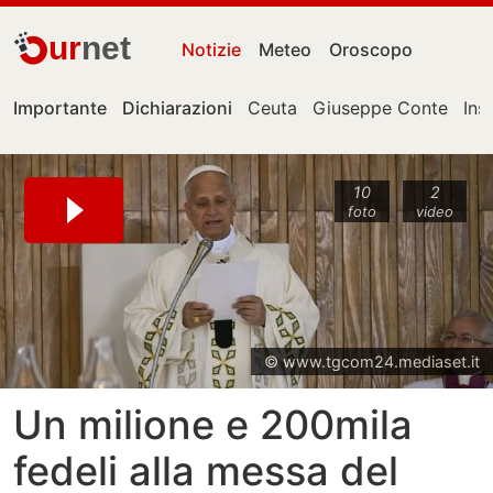
ur
net
Notizie
Meteo
Oroscopo
Importante
Dichiarazioni
Ceuta
Giuseppe Conte
Ins
10
2
foto
video
© www.tgcom24.mediaset.it
Un milione e 200mila
fedeli alla messa del