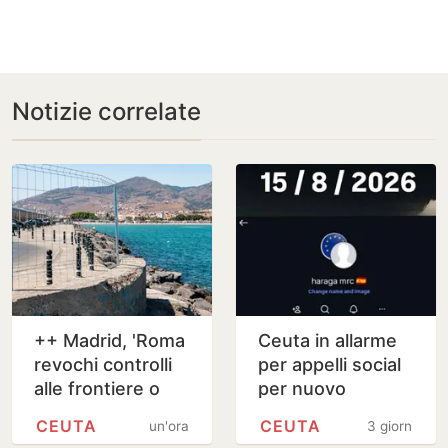
Notizie correlate
++ Madrid, 'Roma
Ceuta in allarme
revochi controlli
per appelli social
alle frontiere o
per nuovo
adotteremo
ingresso di massa
CEUTA
CEUTA
un'ora
3 giorni
misure' ++
il 15 agosto