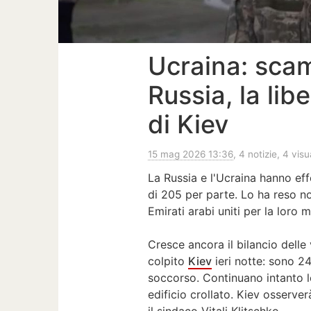
Ucraina: scam
Russia, la lib
di Kiev
15 mag 2026 13:36
, 4 notizie, 4 visu
La Russia e l'Ucraina hanno eff
di 205 per parte. Lo ha reso no
Emirati arabi uniti per la loro 
Cresce ancora il bilancio dell
colpito
Kiev
ieri notte: sono 24
soccorso. Continuano intanto l
edificio crollato. Kiev osserve
il sindaco Vitali Klitschko.