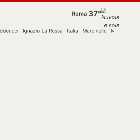
37°
Roma
addeucci
Ignazio La Russa
Italia
Marcinelle
Milano
Pari