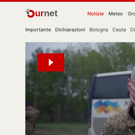
ur
net
Notizie
Meteo
Or
Importante
Dichiarazioni
Bologna
Ceuta
D