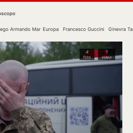
oscopo
iego Armando Maradona
Europa
Francesco Guccini
Ginevra T
4
1
foto
video