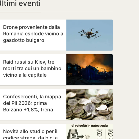
ltimi eventi
Drone proveniente dalla
Romania esplode vicino a
gasdotto bulgaro
Raid russi su Kiev, tre
morti tra cui un bambino
vicino alla capitale
Confesercenti, la mappa
del Pil 2026: prima
Bolzano +1,8%, frena
Valle d'Aosta -0,1%
Novità allo studio per il
codice strada, da bici a