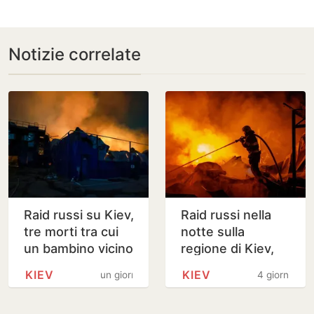
Notizie correlate
Raid russi su Kiev,
Raid russi nella
tre morti tra cui
notte sulla
un bambino vicino
regione di Kiev,
alla capitale
almeno 15 morti e
KIEV
KIEV
un giorno
4 giorni
circa 20 feriti