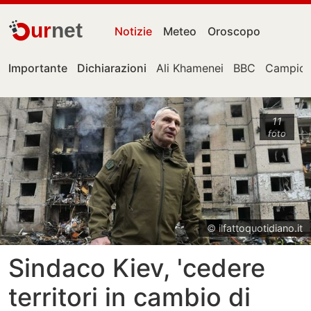
ur
net
Notizie
Meteo
Oroscopo
Importante
Dichiarazioni
Ali Khamenei
BBC
Campion
11
foto
© ilfattoquotidiano.it
Sindaco Kiev, 'cedere
territori in cambio di