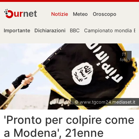
ur
net
Notizie
Meteo
Oroscopo
Importante
Dichiarazioni
BBC
Campionato mondiale
E
11
foto
© www.tgcom24.mediaset.it
'Pronto per colpire come
a Modena', 21enne