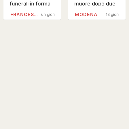
funerali in forma
muore dopo due
privata a Pavana
mesi in ospedale
FRANCESCO GUCCINI
MODENA
un giorno
18 giorni