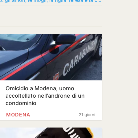
Francesco Guccini, l’uomo dietro il mito: gli amori, le mogli, la figlia Teresa e la casa…
Omicidio a Modena, uomo
accoltellato nell'androne di un
condominio
MODENA
21 giorni