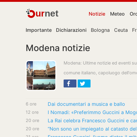
ur
net
Notizie
Meteo
Or
Importante
Dichiarazioni
Bologna
Ceuta
F
Modena notizie
Modena: Ultime notizie ed eventi su
comune italiano, capoluogo dell'om
Dai documentari a musica e ballo
6 ore
12 ore
20 ore
20 ore
21 ore