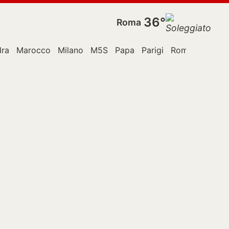
36°
Roma
dra
Marocco
Milano
M5S
Papa
Parigi
Roma
Stati Un