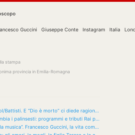
oscopo
rancesco Guccini
Giuseppe Conte
Instagram
Italia
Lon
lla stampa
onima provincia in Emilia-Romagna
I Nomadi: «Preferimmo Guccini a Mogol/Battisti. E “Dio è morto” ci diede ragione»
La Rai celebra Francesco Guccini e cambia i palinsesti: programmi e tributi Rai per…
“Non sono un impiegato al catasto della musica”. Francesco Guccini, la vita come una…