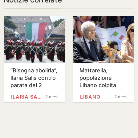
“Bisogna abolirla”,
Mattarella,
Ilaria Salis contro
popolazione
parata del 2
Libano colpita
giugno
brutalmente in
ILARIA SALIS
LIBANO
2 mesi
2 mesi
modo indebito