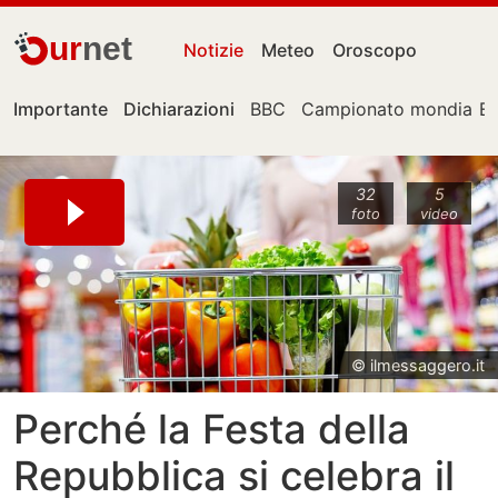
ur
net
Notizie
Meteo
Oroscopo
Importante
Dichiarazioni
BBC
Campionato mondiale
E
32
5
foto
video
© ilmessaggero.it
Perché la Festa della
Repubblica si celebra il