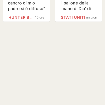
cancro di mio
il pallone della
padre si è diffuso”
'mano di Dio' di
Maradona,
HUNTER BIDEN
STATI UNITI
15 ore
un giorno
stimato 10 milioni