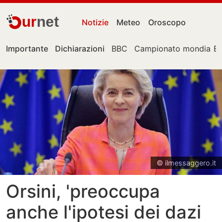
ur
net
Notizie
Meteo
Oroscopo
Importante
Dichiarazioni
BBC
Campionato mondiale
E
© ilmessaggero.it
Orsini, 'preoccupa
anche l'ipotesi dei dazi