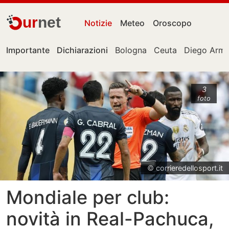
ur
net
Notizie
Meteo
Oroscopo
Importante
Dichiarazioni
Bologna
Ceuta
Diego Arm
3
foto
© corrieredellosport.it
Mondiale per club:
novità in Real-Pachuca,