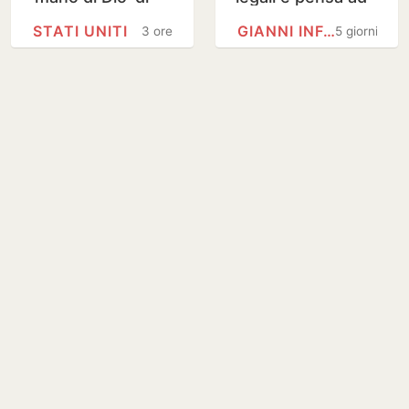
Maradona,
al-Khelaifi come
STATI UNITI
GIANNI INFANTINO
3 ore
5 giorni
stimato 10 milioni
successore di
Infantino