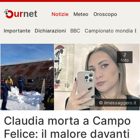
ur
net
Notizie
Meteo
Oroscopo
Importante
Dichiarazioni
BBC
Campionato mondiale
E
2
foto
© ilmessaggero.it
Claudia morta a Campo
Felice: il malore davanti