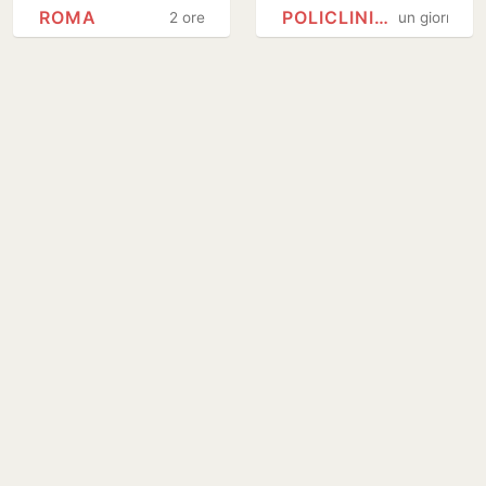
del famoso
gravissimo un
ROMA
POLICLINICO GEMELLI
2 ore
un giorno
'manuale'
ragazzo