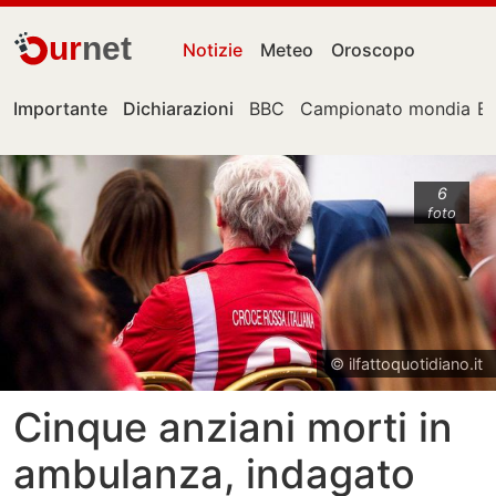
ur
net
Notizie
Meteo
Oroscopo
Importante
Dichiarazioni
BBC
Campionato mondiale
E
6
foto
© ilfattoquotidiano.it
Cinque anziani morti in
ambulanza, indagato