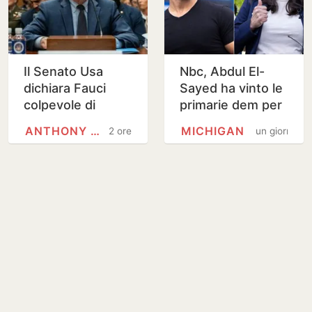
Il Senato Usa
Nbc, Abdul El-
dichiara Fauci
Sayed ha vinto le
colpevole di
primarie dem per
oltraggio al
il Senato in
ANTHONY FAUCI
MICHIGAN
2 ore
un giorno
Congresso
Michigan