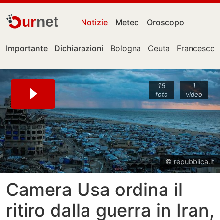
ur
net
Notizie
Meteo
Oroscopo
Importante
Dichiarazioni
Bologna
Ceuta
Francesco 
15
1
foto
video
© repubblica.it
Camera Usa ordina il
ritiro dalla guerra in Iran,