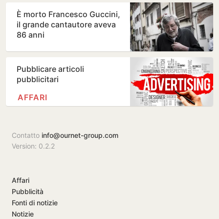
È morto Francesco Guccini,
il grande cantautore aveva
86 anni
Pubblicare articoli
pubblicitari
AFFARI
Contatto
info@ournet-group.com
Version: 0.2.2
Affari
Pubblicità
Fonti di notizie
Notizie