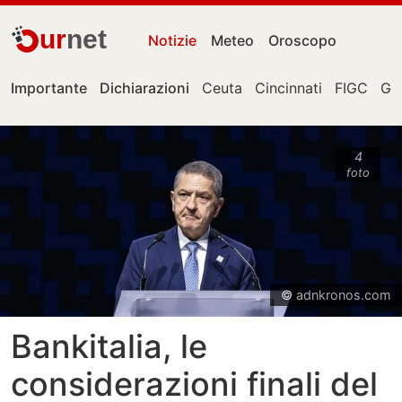
ur
net
Notizie
Meteo
Oroscopo
Importante
Dichiarazioni
Ceuta
Cincinnati
FIGC
Gia
4
foto
© adnkronos.com
Bankitalia, le
considerazioni finali del