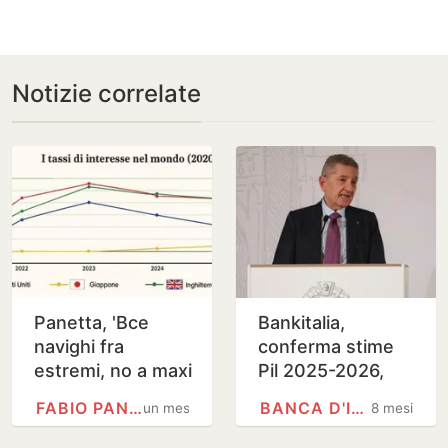
Notizie correlate
Panetta, 'Bce
Bankitalia,
navighi fra
conferma stime
estremi, no a maxi
Pil 2025-2026,
rialzo dei tassi
+0,6%
FABIO PANETTA
BANCA D'ITALIA
un mese
8 mesi
come nel 2022'