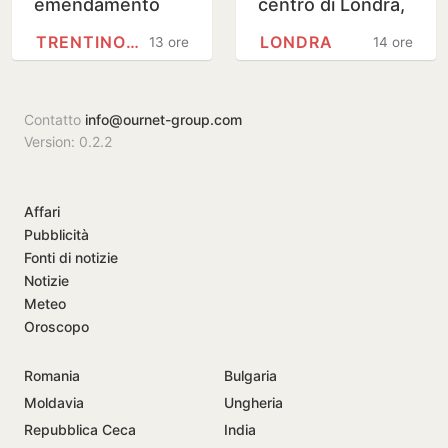
emendamento
centro di Londra,
unitario del
arrestata una
TRENTINO-ALTO ADIGE
LONDRA
13 ore
14 ore
centrodestra al
donna
Senato
Contatto
info@ournet-group.com
Version: 0.2.2
Affari
Pubblicità
Fonti di notizie
Notizie
Meteo
Oroscopo
Romania
Bulgaria
Moldavia
Ungheria
Repubblica Ceca
India