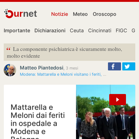
ur
net
Notizie
Meteo
Oroscopo
Importante
Dichiarazioni
Ceuta
Cincinnati
FIGC
Gia
“
La componente psichiatrica è sicuramente molto,
molto evidente
Matteo Piantedosi
,
3 mesi
Modena: Mattarella e Meloni visitano i feriti, vertice Piantedosi
Mattarella e
Meloni dai feriti
in ospedale a
Modena e