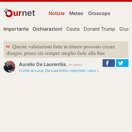
ur
net
Notizie
Meteo
Oroscopo
Importante
Dichiarazioni
Ceuta
Donald Trump
Gius
“
Queste valutazioni fatte in itinere possono creare
disagio, penso sia sempre meglio farle alla fine
Aurelio De Laurentiis
,
un anno
Conte accusa, De Laurentiis risponde: caos in casa Napoli