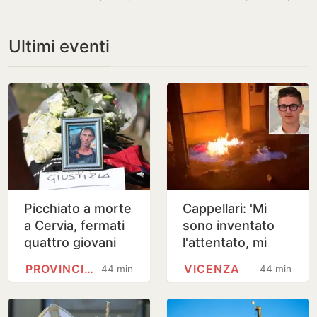
Ultimi eventi
Picchiato a morte
Cappellari: 'Mi
a Cervia, fermati
sono inventato
quattro giovani
l'attentato, mi
tra i 19 e 23 anni
scuso con tutti'
PROVINCIA DI FORLÌ-CESENA
VICENZA
44 minuti
44 minuti