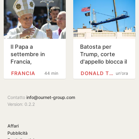
Il Papa a
Batosta per
settembre in
Trump, corte
Francia,
d'appello blocca il
incontrerà le
salone delle feste
FRANCIA
DONALD TRUMP
44 minuti
un'ora
vittime di abusi
della Casa Bianca
Contatto
info@ournet-group.com
Version: 0.2.2
Affari
Pubblicità