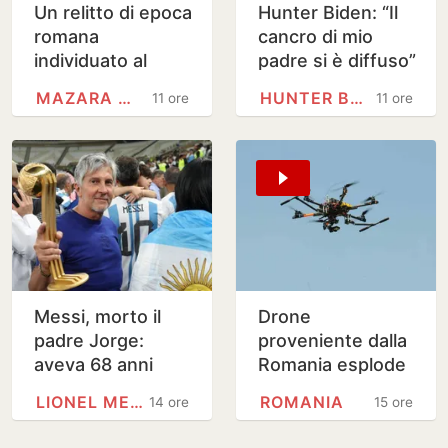
Un relitto di epoca
Hunter Biden: “Il
romana
cancro di mio
individuato al
padre si è diffuso”
largo di Mazara
MAZARA DEL VALLO
HUNTER BIDEN
11 ore
11 ore
del Vallo
Messi, morto il
Drone
padre Jorge:
proveniente dalla
aveva 68 anni
Romania esplode
vicino a gasdotto
LIONEL MESSI
ROMANIA
14 ore
15 ore
bulgaro