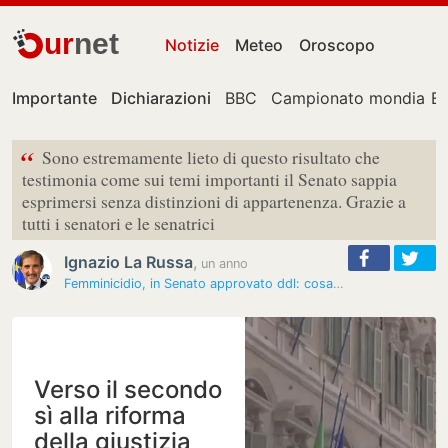
ur
net
Notizie
Meteo
Oroscopo
Importante
Dichiarazioni
BBC
Campionato mondiale
E
“
Sono estremamente lieto di questo risultato che
testimonia come sui temi importanti il Senato sappia
esprimersi senza distinzioni di appartenenza. Grazie a
tutti i senatori e le senatrici
Ignazio La Russa
,
un anno
Femminicidio, in Senato approvato ddl: cosa significa
Verso il secondo
sì alla riforma
della giustizia