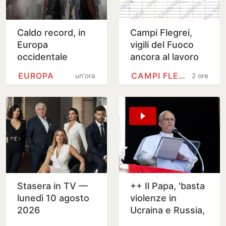
Caldo record, in
Campi Flegrei,
Europa
vigili del Fuoco
occidentale
ancora al lavoro
giugno-luglio
tra le macerie
EUROPA
CAMPI FLEGREI
un'ora
2 ore
peggiore di
causate dal
sempre
terremoto
Stasera in TV —
++ Il Papa, 'basta
lunedì 10 agosto
violenze in
2026
Ucraina e Russia,
spazio a