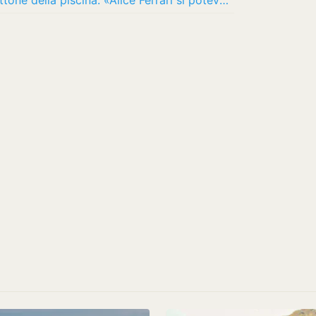
Morta a 11 anni risucchiata dal bocchettone della piscina: «Alice Ferrari si poteva…