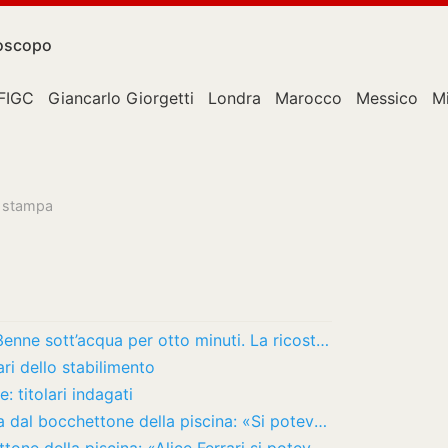
oscopo
FIGC
Giancarlo Giorgetti
Londra
Marocco
Messico
M
la stampa
Alice morta in piscina, in un video la 13enne sott’acqua per otto minuti. La ricostruzione…
ari dello stabilimento
: titolari indagati
Alice Ferrari morta a 11 anni risucchiata dal bocchettone della piscina: «Si poteva…