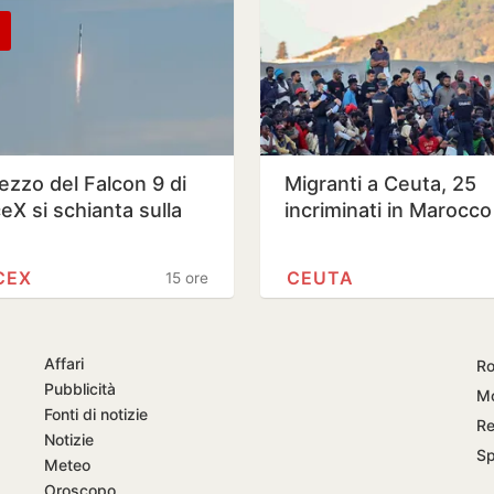
ezzo del Falcon 9 di
Migranti a Ceuta, 25
eX si schianta sulla
incriminati in Marocco
CEX
CEUTA
15 ore
Affari
Ro
Pubblicità
Mo
Fonti di notizie
Re
Notizie
S
Meteo
Oroscopo