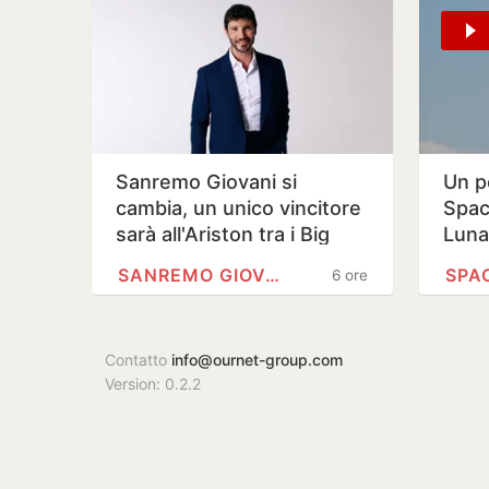
Sanremo Giovani si
Un p
cambia, un unico vincitore
Spac
sarà all'Ariston tra i Big
Luna
SANREMO GIOVANI
SPA
6 ore
Contatto
info@ournet-group.com
Version: 0.2.2