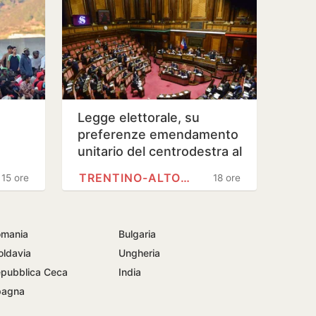
Legge elettorale, su
preferenze emendamento
unitario del centrodestra al
Senato
TRENTINO-ALTO ADIGE
15 ore
18 ore
mania
Bulgaria
ldavia
Ungheria
pubblica Ceca
India
pagna