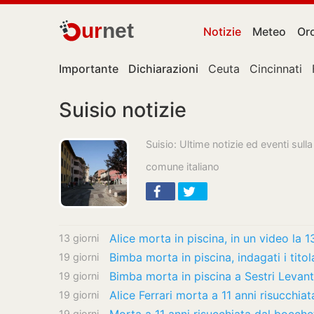
ur
net
Notizie
Meteo
Or
Importante
Dichiarazioni
Ceuta
Cincinnati
Suisio notizie
Suisio: Ultime notizie ed eventi sul
comune italiano
13 giorni
Bimba morta in piscina, indagati i titol
19 giorni
Bimba morta in piscina a Sestri Levante
19 giorni
19 giorni
19 giorni