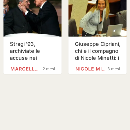
Stragi '93,
Giuseppe Cipriani,
archiviate le
chi è il compagno
accuse nei
di Nicole Minetti: i
confronti di
rapporti con
MARCELLO DELL'UTRI
NICOLE MINETTI
2 mesi
3 mesi
Dell'Utri e
Epstein, il
Berlusconi
patrimonio, i…