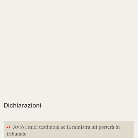
Dichiarazioni
“
Avrò i miei testimoni se la ministra mi porterà in
tribunale