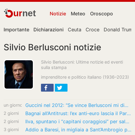
ur
net
Notizie
Meteo
Oroscopo
Importante
Dichiarazioni
Ceuta
Croce
Donald Trum
Silvio Berlusconi notizie
Silvio Berlusconi: Ultime notizie ed eventi
sulla stampa
imprenditore e politico italiano (1936–2023)
Guccini nel 2012: “Se vince Berlusconi mi dimetto da italiano”
un giorno
Bagnai all’Antitrust: l’ex anti-euro lascia il Parlamento
2 giorni
Ilva, spuntano i “capitani coraggiosi” per salvarla: Confindustria apre alla cordata…
2 giorni
Addio a Baresi, in migliaia a Sant’Ambrogio per i funerali: presenti Maldini e Van Basten,…
3 giorni