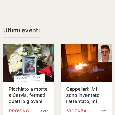
Ultimi eventi
Picchiato a morte
Cappellari: 'Mi
a Cervia, fermati
sono inventato
quattro giovani
l'attentato, mi
tra i 19 e 23 anni
scuso con tutti'
PROVINCIA DI FORLÌ-CESENA
VICENZA
3 ore
3 ore