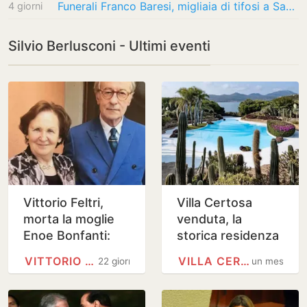
Funerali Franco Baresi, migliaia di tifosi a Sant’Ambrogio per l’ultimo saluto
4 giorni
Silvio Berlusconi - Ultimi eventi
Vittorio Feltri,
Villa Certosa
morta la moglie
venduta, la
Enoe Bonfanti:
storica residenza
erano sposati da
di Berlusconi più
VITTORIO FELTRI
VILLA CERTOSA
22 giorni
un mese
58 anni
grande del
vaticano