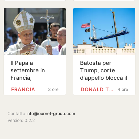
Il Papa a
Batosta per
settembre in
Trump, corte
Francia,
d'appello blocca il
incontrerà le
salone delle feste
FRANCIA
DONALD TRUMP
3 ore
4 ore
vittime di abusi
della Casa Bianca
Contatto
info@ournet-group.com
Version: 0.2.2