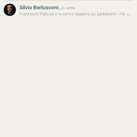
Silvio Berlusconi
,
un anno
Francesca Pascale e le borse regalate da Santanchè: «Ho scoperto che…