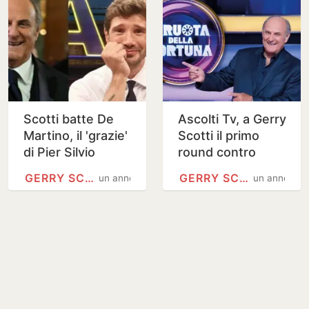
Scotti batte De
Ascolti Tv, a Gerry
Martino, il 'grazie'
Scotti il primo
di Pier Silvio
round contro
Berlusconi
Stefano De
GERRY SCOTTI
GERRY SCOTTI
un anno
un anno
Martino