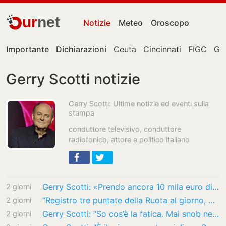
ur
net
Notizie
Meteo
Oroscopo
Importante
Dichiarazioni
Ceuta
Cincinnati
FIGC
Gia
Gerry Scotti notizie
Gerry Scotti: Ultime notizie ed eventi sulla
stampa
conduttore televisivo, conduttore
radiofonico, attore e politico italiano
Gerry Scotti: «Prendo ancora 10 mila euro di vitalizio e li do in beneficenza. Lasciare la…
2 giorni
“Registro tre puntate della Ruota al giorno, ma alle 16 devo essere fuori, vado a prendere…
2 giorni
Gerry Scotti: “So cos’è la fatica. Mai snob nel lavoro. Lo scherzo della sigaretta a…
2 giorni