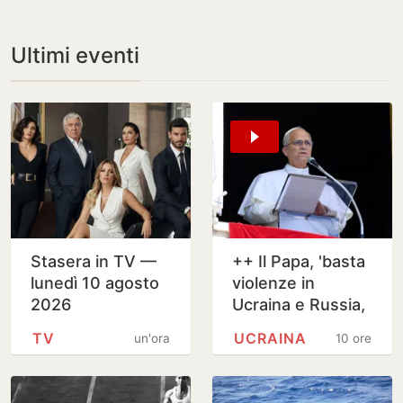
Ultimi eventi
Stasera in TV —
++ Il Papa, 'basta
lunedì 10 agosto
violenze in
2026
Ucraina e Russia,
spazio a
TV
UCRAINA
un'ora
10 ore
diplomazia' ++