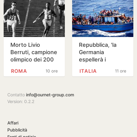
Morto Livio
Repubblica, 'la
Berruti, campione
Germania
olimpico dei 200
espellerà i
metri a Roma
migranti verso
ROMA
ITALIA
10 ore
11 ore
1960
l'Italia'
Contatto
info@ournet-group.com
Version: 0.2.2
Affari
Pubblicità
Fonti di notizie