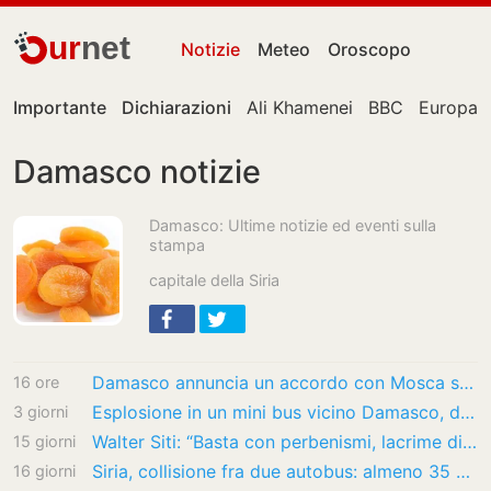
ur
net
Notizie
Meteo
Oroscopo
Importante
Dichiarazioni
Ali Khamenei
BBC
Europa
Damasco notizie
Damasco: Ultime notizie ed eventi sulla
stampa
capitale della Siria
Damasco annuncia un accordo con Mosca sulle basi militari russe in Siria
16 ore
Esplosione in un mini bus vicino Damasco, due morti e 13 feriti
3 giorni
Walter Siti: “Basta con perbenismi, lacrime di TikTok e algoritmi. I libri devono farci…
15 giorni
Siria, collisione fra due autobus: almeno 35 morti, decine i feriti
16 giorni