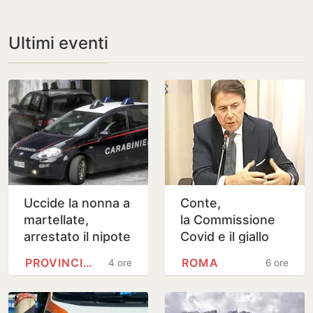
Ultimi eventi
Uccide la nonna a
Conte,
martellate,
la Commissione
arrestato il nipote
Covid e il giallo
25enne
della lettera
PROVINCIA DI CHIETI
ROMA
4 ore
6 ore
anonima sulle
mascherine “da
100 milioni di…