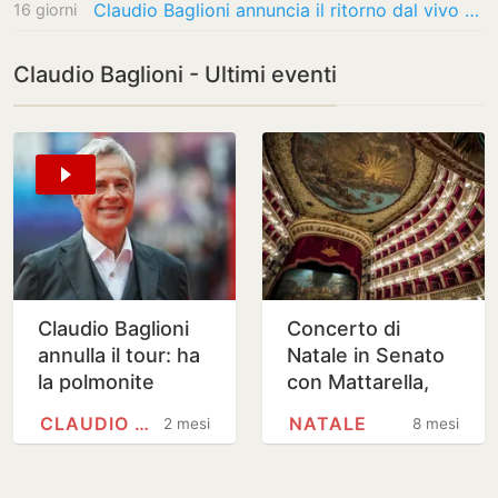
Claudio Baglioni annuncia il ritorno dal vivo dopo i problemi di salute. Le due date di…
16 giorni
Claudio Baglioni - Ultimi eventi
Claudio Baglioni
Concerto di
annulla il tour: ha
Natale in Senato
la polmonite
con Mattarella,
Claudio Baglioni
CLAUDIO BAGLIONI
NATALE
2 mesi
8 mesi
canta nell'Aula