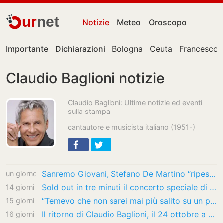
ur
net
Notizie
Meteo
Oroscopo
Importante
Dichiarazioni
Bologna
Ceuta
Francesco 
Claudio Baglioni notizie
Claudio Baglioni: Ultime notizie ed eventi
sulla stampa
cantautore e musicista italiano (1951-)
Sanremo Giovani, Stefano De Martino “ripesca” il regolamento di Claudio Baglioni del 2019:…
un giorno
Sold out in tre minuti il concerto speciale di Baglioni del 24 ottobre a Roma
14 giorni
“Temevo che non sarei mai più salito su un palco, durante la convalescenza ho rivisto la…
15 giorni
Il ritorno di Claudio Baglioni, il 24 ottobre a Piazza di Siena e un anno dopo ai Fori…
16 giorni