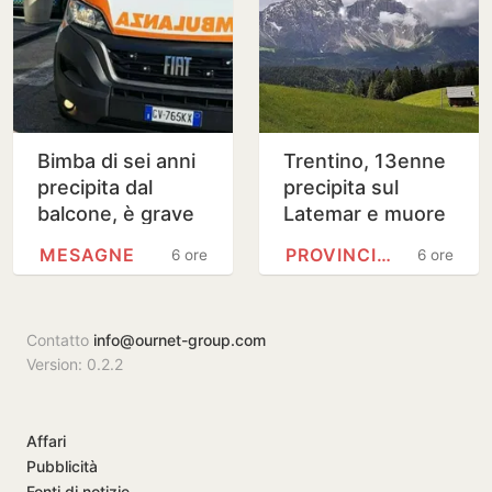
Bimba di sei anni
Trentino, 13enne
precipita dal
precipita sul
balcone, è grave
Latemar e muore
MESAGNE
PROVINCIA DI TRENTO
6 ore
6 ore
Contatto
info@ournet-group.com
Version: 0.2.2
Affari
Pubblicità
Fonti di notizie