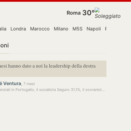
30°
Roma
alia
Londra
Marocco
Milano
M5S
Napoli
Papa
Rom
ioni
hesi hanno dato a noi la leadership della destra
é Ventura
,
7 mesi
Presidenziali in Portogallo, il socialista Seguro 31,1%, il sovranista…