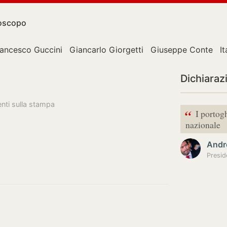
oscopo
rancesco Guccini
Giancarlo Giorgetti
Giuseppe Conte
It
Dichiaraz
enti sulla stampa
“
I portog
nazionale
Andr