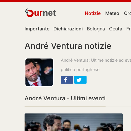
ur
net
Notizie
Meteo
Or
Importante
Dichiarazioni
Bologna
Ceuta
F
André Ventura notizie
André Ventura: Ultime notizie ed ev
politico portoghese
André Ventura - Ultimi eventi