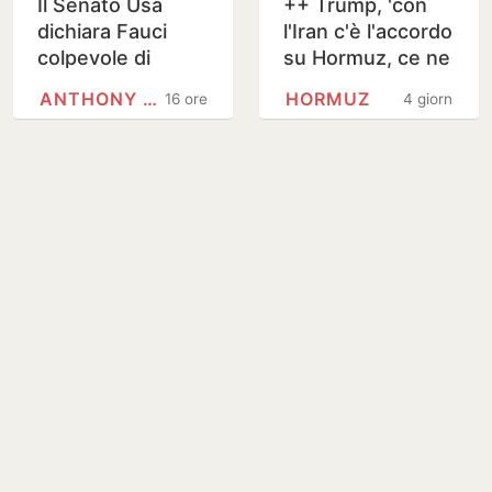
Il Senato Usa
++ Trump, 'con
dichiara Fauci
l'Iran c'è l'accordo
colpevole di
su Hormuz, ce ne
oltraggio al
sarà uno sul
ANTHONY FAUCI
HORMUZ
16 ore
4 giorni
Congresso
nucleare' ++