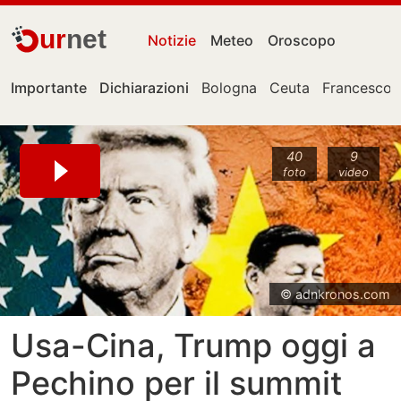
ur
net
Notizie
Meteo
Oroscopo
Importante
Dichiarazioni
Bologna
Ceuta
Francesco 
40
9
foto
video
© adnkronos.com
Usa-Cina, Trump oggi a
Pechino per il summit