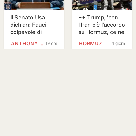
Il Senato Usa
++ Trump, 'con
dichiara Fauci
l'Iran c'è l'accordo
colpevole di
su Hormuz, ce ne
oltraggio al
sarà uno sul
ANTHONY FAUCI
HORMUZ
19 ore
4 giorni
Congresso
nucleare' ++