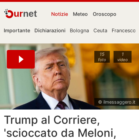
ur
net
Notizie
Meteo
Oroscopo
Importante
Dichiarazioni
Bologna
Ceuta
Francesco 
15
1
foto
video
© ilmessaggero.it
Trump al Corriere,
'scioccato da Meloni,