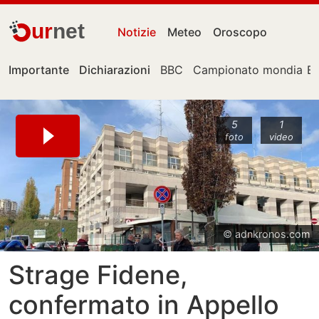
ur
net
Notizie
Meteo
Oroscopo
Importante
Dichiarazioni
BBC
Campionato mondiale
E
5
1
foto
video
© adnkronos.com
Strage Fidene,
confermato in Appello