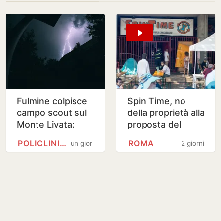
Fulmine colpisce
Spin Time, no
campo scout sul
della proprietà alla
Monte Livata:
proposta del
gravissimo un
Campidoglio
POLICLINICO GEMELLI
ROMA
un giorno
2 giorni
ragazzo