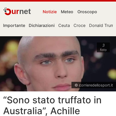
ur
net
Notizie
Meteo
Oroscopo
Importante
Dichiarazioni
Ceuta
Croce
Donald Trum
3
foto
© corrieredellosport.it
“Sono stato truffato in
Australia”, Achille