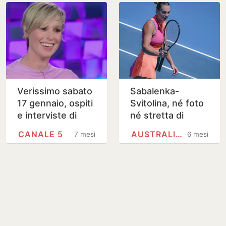
Verissimo sabato
Sabalenka-
17 gennaio, ospiti
Svitolina, né foto
e interviste di
né stretta di
oggi
mano agli
CANALE 5
AUSTRALIAN OPEN
7 mesi
6 mesi
Australian Open
tra la bielorussa e
l’ucraina