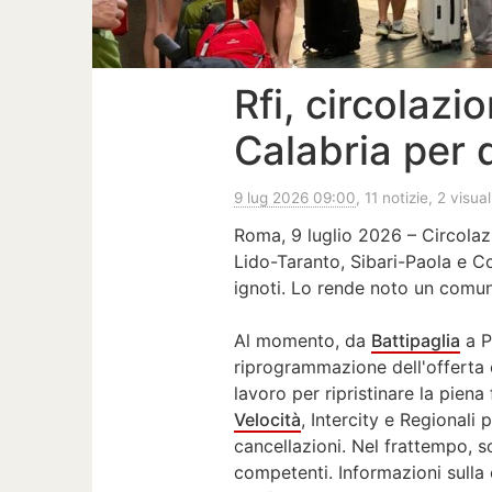
Rfi, circolazi
Calabria per d
9 lug 2026 09:00
, 11 notizie, 2 visua
Roma, 9 luglio 2026 – Circolaz
Lido-Taranto, Sibari-Paola e Co
ignoti. Lo rende noto un comuni
Al momento, da
Battipaglia
a P
riprogrammazione dell'offerta c
lavoro per ripristinare la piena 
Velocità
, Intercity e Regionali 
cancellazioni. Nel frattempo, s
competenti. Informazioni sulla c