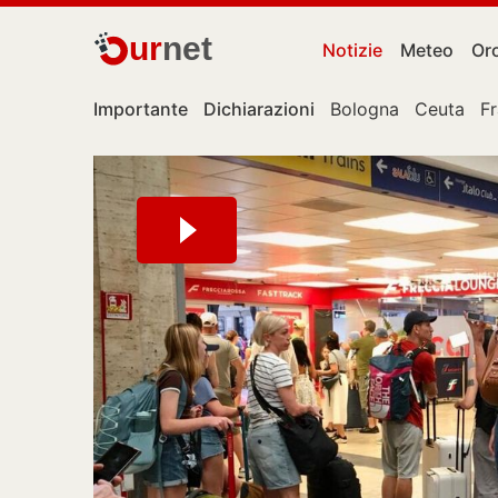
ur
net
Notizie
Meteo
Or
Importante
Dichiarazioni
Bologna
Ceuta
F