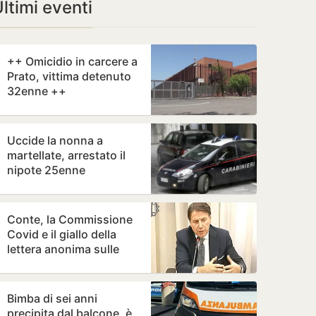
ltimi eventi
++ Omicidio in carcere a
Prato, vittima detenuto
32enne ++
Uccide la nonna a
martellate, arrestato il
nipote 25enne
Conte, la Commissione
Covid e il giallo della
lettera anonima sulle
mascherine “da 100
milioni di…
Bimba di sei anni
precipita dal balcone, è