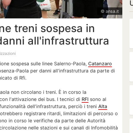
U
© ansa.it
one treni sospesa in
anni all'infrastruttura
lizzazioni
ione sospesa sulle linee Salerno-Paola,
Catanzaro
senza-Paola per danni all'infrastruttura da parte di
cato di Rfi.
aola non circolano i treni. È in corso la
on l'attivazione dei bus. I tecnici di
RFI
sono al
funzionalità dell'infrastruttura, perciò i treni
Alta
potrebbero registrare ritardi, limitazioni di percorso o
ono in corso le verifiche da parte delle Autorità
ircolazione nelle stazioni e sui canali di Infomobilità