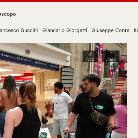
oscopo
rancesco Guccini
Giancarlo Giorgetti
Giuseppe Conte
It
8
1
foto
video