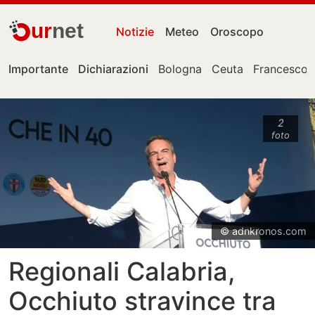
ur
net
Notizie
Meteo
Oroscopo
Importante
Dichiarazioni
Bologna
Ceuta
Francesco 
2
foto
© adnkronos.com
Regionali Calabria,
Occhiuto stravince tra