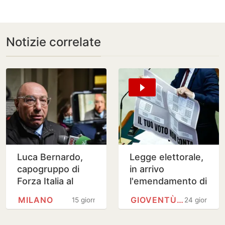
Notizie correlate
Luca Bernardo,
Legge elettorale,
capogruppo di
in arrivo
Forza Italia al
l'emendamento di
Comune di Milano
FdI-Nm-Udc sulle
MILANO
GIOVENTÙ NAZIONALE
15 giorni
24 giorni
passa a Futuro
preferenze
Nazionale