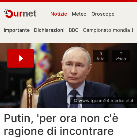
ur
net
Notizie
Meteo
Oroscopo
Importante
Dichiarazioni
BBC
Campionato mondiale
E
3
1
foto
video
© www.tgcom24.mediaset.it
Putin, 'per ora non c'è
ragione di incontrare