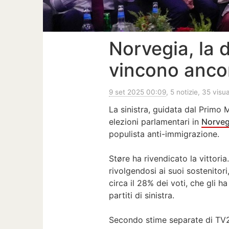
Norvegia, la 
vincono ancora
9 set 2025 00:09
, 5 notizie, 35 visu
La sinistra, guidata dal Primo 
elezioni parlamentari in
Norveg
populista anti-immigrazione.
Støre ha rivendicato la vittori
rivolgendosi ai suoi sostenitori
circa il 28% dei voti, che gli h
partiti di sinistra.
Secondo stime separate di TV2 