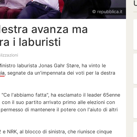
U
© repubblica.it
destra avanza ma
 i laburisti
alizzazioni
Ministro laburista Jonas Gahr Støre, ha vinto le
ia
, segnate da un'impennata dei voti per la destra
a. "Ce l'abbiamo fatta", ha esclamato il leader 65enne
, con il suo partito arrivato primo alle elezioni con
a permesso di mantenere il potere con l'aiuto di altri
e NRK, al blocco di sinistra, che riunisce cinque