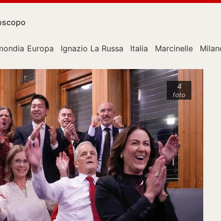
oscopo
mondiale
Europa
Ignazio La Russa
Italia
Marcinelle
Milan
4
foto