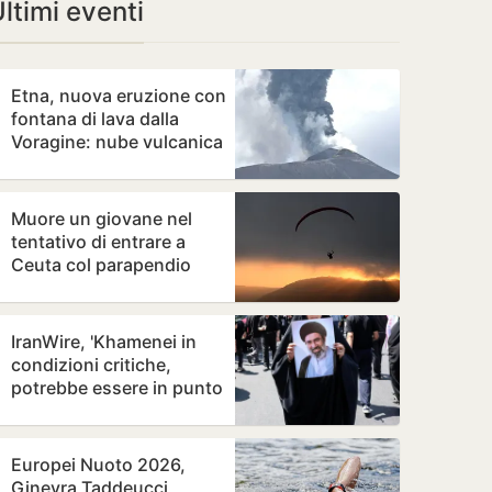
ltimi eventi
Etna, nuova eruzione con
fontana di lava dalla
Voragine: nube vulcanica
verso Sud-Est, voli…
Muore un giovane nel
tentativo di entrare a
Ceuta col parapendio
IranWire, 'Khamenei in
condizioni critiche,
potrebbe essere in punto
di morte'
Europei Nuoto 2026,
Ginevra Taddeucci