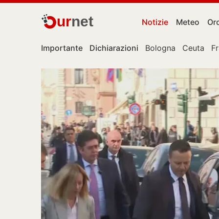
ur
net
Notizie
Meteo
Or
Importante
Dichiarazioni
Bologna
Ceuta
F