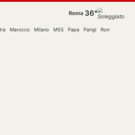
36°
Roma
dra
Marocco
Milano
M5S
Papa
Parigi
Roma
Stati Un