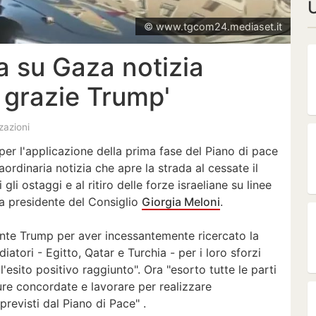
U
© www.tgcom24.mediaset.it
sa su Gaza notizia
, grazie Trump'
zzazioni
per l'applicazione della prima fase del Piano di pace
aordinaria notizia che apre la strada al cessate il
tti gli ostaggi e al ritiro delle forze israeliane su linee
la presidente del Consiglio
Giorgia Meloni
.
dente Trump per aver incessantemente ricercato la
diatori - Egitto, Qatar e Turchia - per i loro sforzi
 l'esito positivo raggiunto". Ora "esorto tutte le parti
ure concordate e lavorare per realizzare
previsti dal Piano di Pace" .