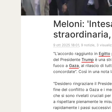
Meloni: 'Inte
straordinaria
9 ott 2025 18:01
, 9 notizie, 3 visuali
"L'accordo raggiunto in
Egitto
del Presidente
Trump
è una str
fuoco a
Gaza
, al rilascio di tu
concordate". Così in una nota 
"Desidero ringraziare il Presi
fine del conflitto a Gaza e i me
che si sono rivelati cruciali per
a rispettare pienamente le mis
rapidamente i passi successivi 