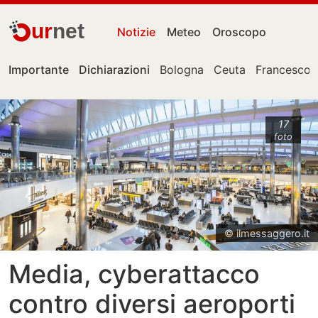
ur
net
Notizie
Meteo
Oroscopo
Importante
Dichiarazioni
Bologna
Ceuta
Francesco 
17
foto
© ilmessaggero.it
Media, cyberattacco
contro diversi aeroporti