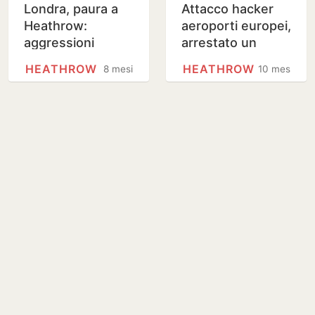
Londra, paura a
Attacco hacker
Heathrow:
aeroporti europei,
aggressioni
arrestato un
multiple con spray
uomo poi
HEATHROW
HEATHROW
8 mesi
10 mesi
al peperoncino al
rilasciato su
Terminal 3
cauzione